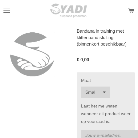
Ga
direct
naar
de
Bandana in training met
hoofdinhoud
klittenband sluiting
(binnenkort beschikbaar)
€ 0,00
Maat
Laat het me weten
wanneer dit product weer
op voorraad is.