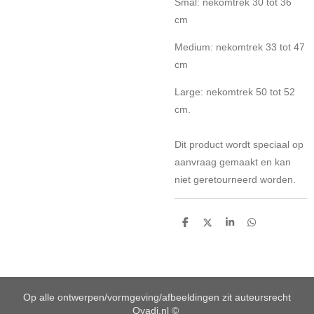
Smal: nekomtrek 30 tot 36
cm
Medium: nekomtrek 33 tot 47
cm
Large: nekomtrek 50 tot 52
cm.
Dit product wordt speciaal op
aanvraag gemaakt en kan
niet geretourneerd worden.
D
D
S
D
e
e
h
e
l
e
a
l
e
l
r
e
n
e
n
Op alle ontwerpen/vormgeving/afbeeldingen zit auteursrecht
Oyadi.nl ©