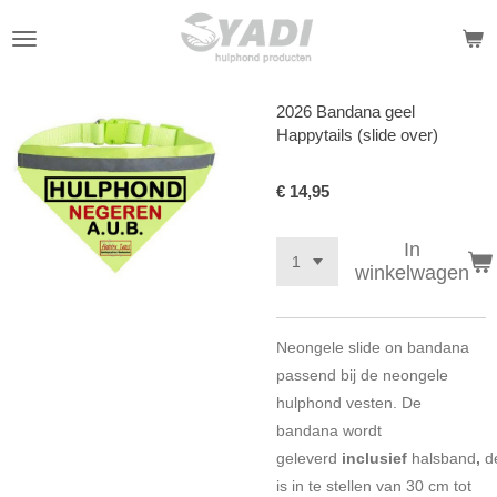
Ga
direct
naar
de
2026 Bandana geel
hoofdinhoud
Happytails (slide over)
€ 14,95
In
winkelwagen
Neongele slide on bandana
passend bij de neongele
hulphond vesten.
De
bandana wordt
geleverd
inclusief
halsband
,
d
is in te stellen van 30 cm tot