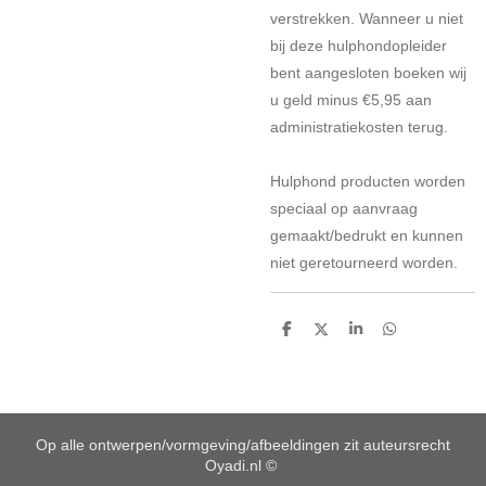
verstrekken. Wanneer u niet
bij deze hulphondopleider
bent aangesloten boeken wij
u geld minus €5,95 aan
administratiekosten
terug.
Hulphond producten worden
speciaal op aanvraag
gemaakt/bedrukt en kunnen
niet geretourneerd worden.
D
D
S
D
e
e
h
e
l
e
a
l
e
l
r
e
n
e
n
Op alle ontwerpen/vormgeving/afbeeldingen zit auteursrecht
Oyadi.nl ©