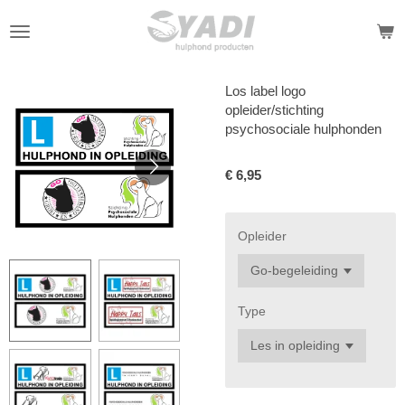
Ga
direct
naar
de
Los label logo
hoofdinhoud
opleider/stichting
psychosociale hulphonden
€ 6,95
Opleider
Type