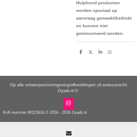
Hulphond producten
worden speciaal op
aanvraag gemaakt/bedrukt
en kunnen niet
geretourneerd worden.
D
D
S
D
e
e
h
e
l
e
a
l
e
l
r
e
n
e
n
Op alle ontwerpen/vormgeving/afbeeldingen zit auteursrecht
Oyadi.nl ©
I
n
KvK-nummer 90113616 © 2016 - 2026 Oyadi.nl
s
t
a
g
r