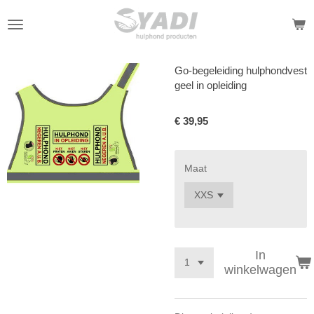
Ga
direct
naar
de
Go-begeleiding hulphondvest
hoofdinhoud
geel in opleiding
€ 39,95
Maat
In
winkelwagen