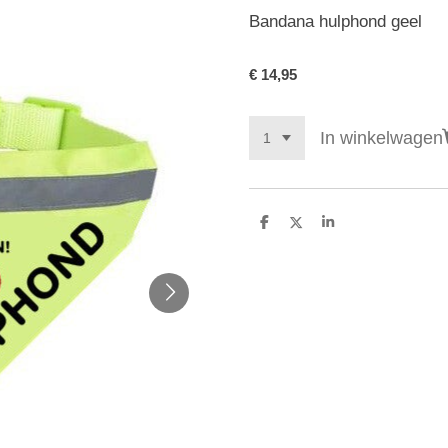
Bandana hulphond geel
€ 14,95
In winkelwagen
D
D
S
e
e
h
l
e
a
e
l
r
n
e