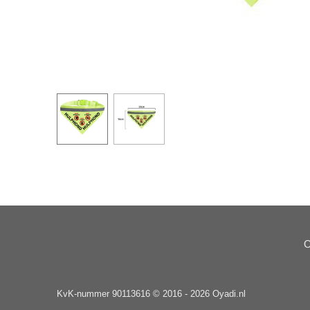
O
KvK-nummer 90113616 © 2016 - 2026 Oyadi.nl