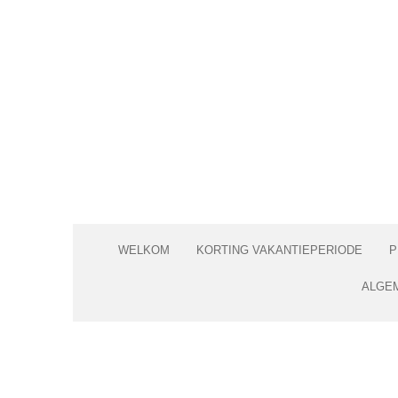
Ga
direct
naar
de
hoofdinhoud
WELKOM
KORTING VAKANTIEPERIODE
P
ALGE