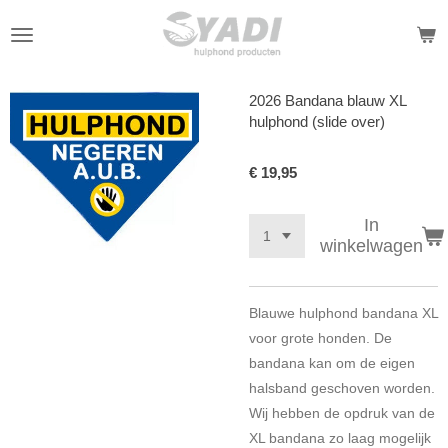
Ga
direct
naar
de
2026 Bandana blauw XL
hoofdinhoud
hulphond (slide over)
€ 19,95
In
winkelwagen
Blauwe hulphond bandana XL
voor grote honden. De
bandana kan om de eigen
halsband geschoven worden.
Wij hebben de opdruk van de
XL bandana zo laag mogelijk