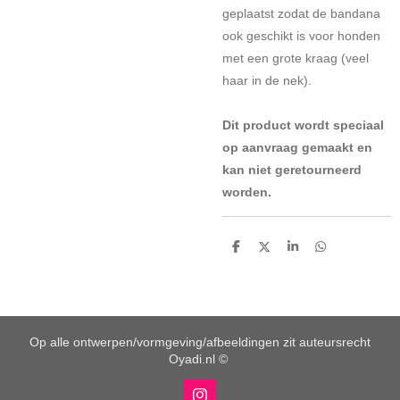
geplaatst zodat de bandana
ook geschikt is voor honden
met een grote kraag (veel
haar in de nek).
Dit product wordt speciaal
op aanvraag gemaakt en
kan niet geretourneerd
worden.
D
D
S
D
e
e
h
e
l
e
a
l
e
l
r
e
n
e
n
Op alle ontwerpen/vormgeving/afbeeldingen zit auteursrecht
Oyadi.nl ©