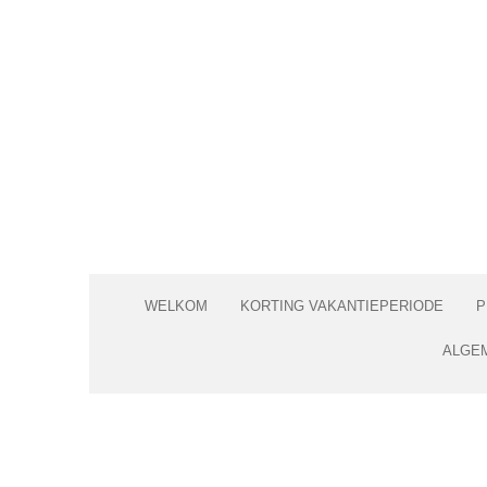
Ga
direct
naar
de
hoofdinhoud
WELKOM
KORTING VAKANTIEPERIODE
P
ALGE