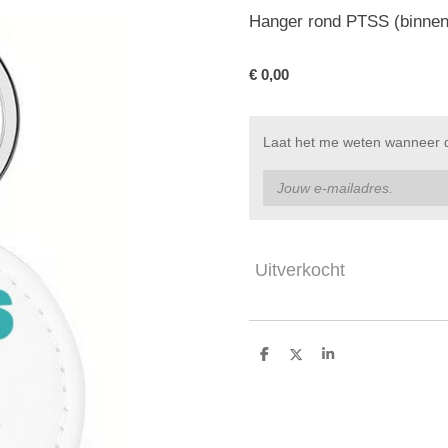
Hanger rond PTSS (binnen
€ 0,00
Laat het me weten wanneer di
Uitverkocht
D
D
S
e
e
h
l
e
a
e
l
r
n
e