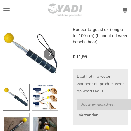
Ga
direct
naar
de
Booper target stick (lengte
hoofdinhoud
tot 100 cm) (binnenkort weer
beschikbaar)
€ 11,95
Laat het me weten
wanneer dit product weer
op voorraad is.
Verzenden