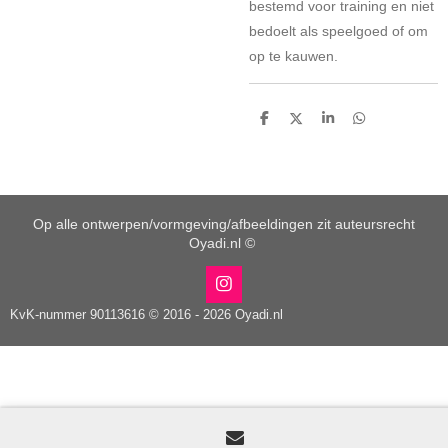
bestemd voor training en niet
bedoelt als speelgoed of om
op te kauwen.
D
D
S
D
e
e
h
e
l
e
a
l
e
l
r
e
n
e
n
Op alle ontwerpen/vormgeving/afbeeldingen zit auteursrecht
Oyadi.nl ©
I
n
KvK-nummer 90113616 © 2016 - 2026 Oyadi.nl
s
t
a
g
r
a
m