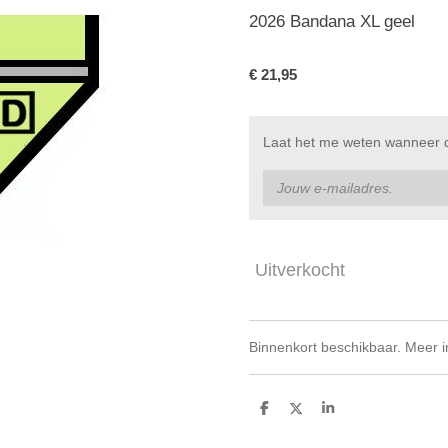
2026 Bandana XL geel
€ 21,95
Laat het me weten wanneer di
Uitverkocht
Binnenkort beschikbaar. Meer in
D
D
S
e
e
h
l
e
a