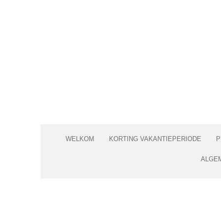
Ga
direct
naar
de
hoofdinhoud
WELKOM
KORTING VAKANTIEPERIODE
P
ALGE