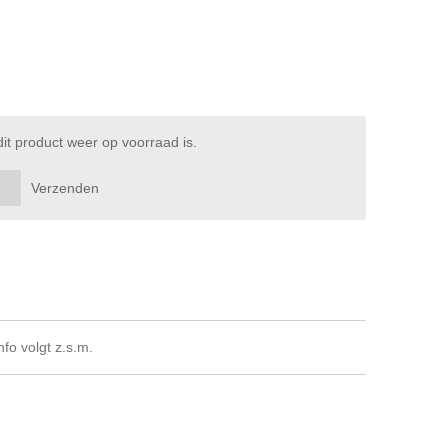
t product weer op voorraad is.
Verzenden
fo volgt z.s.m.