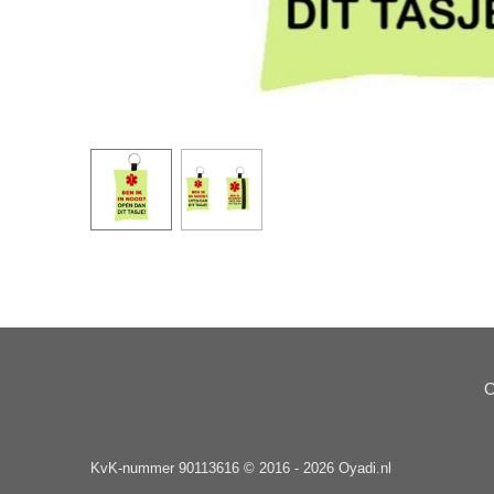
O
KvK-nummer 90113616 © 2016 - 2026 Oyadi.nl