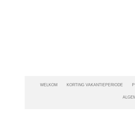
Ga
direct
naar
de
hoofdinhoud
WELKOM
KORTING VAKANTIEPERIODE
P
ALGE