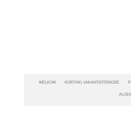
Ga
direct
naar
de
hoofdinhoud
WELKOM
KORTING VAKANTIEPERIODE
P
ALGE