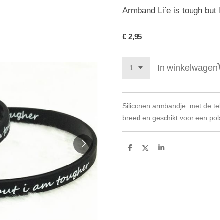
Armband Life is tough but 
€ 2,95
In winkelwagen
Siliconen armbandje met de tek
breed en geschikt voor een pol
D
D
S
e
e
h
l
e
a
e
l
r
n
e