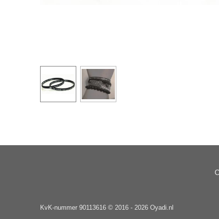
O
KvK-nummer 90113616 © 2016 - 2026 Oyadi.nl