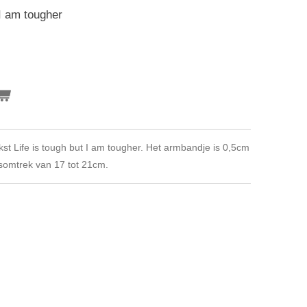
I am tougher
st Life is tough but I am tougher. Het armbandje is 0,5cm
so
mtrek van 17 tot 21cm.